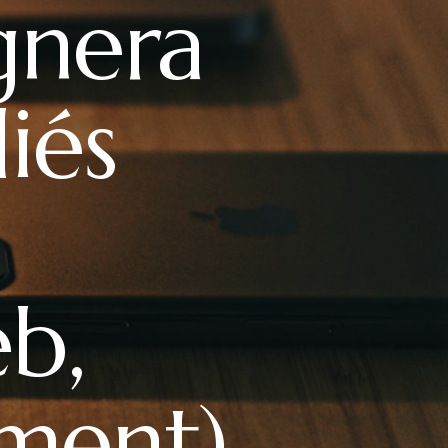
gnera
iés
b,
ement)