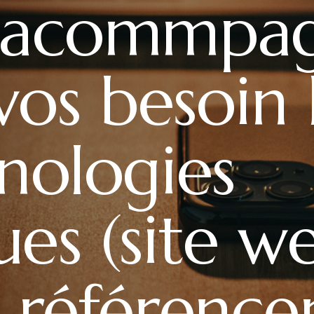
 acommpa
vos besoin l
nologies
es (site we
 référenc