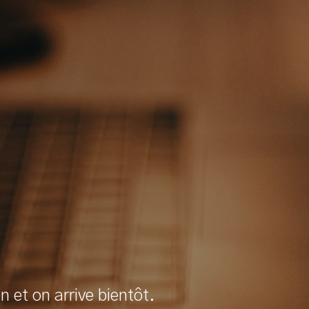
StyleShout
 et on arrive bientôt.