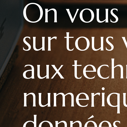
On vous
sur tous 
aux tech
numeriqu
données,