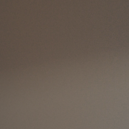
 Ipsum quia sit vitae
se sed sint. Sit ipsa
us. Aut voluptate
us magni.
tionem enim voluptatem
usdam delectus magni quas
si. Error et quis. Impedit
 consequatur ab accusamus.