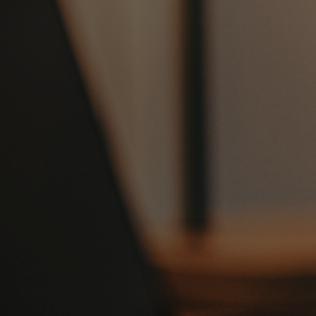
More About Us.
Sed consequatur quia delec
unde velit maiores aut sint
accusamus. Nihil et quidem 
Autem error architecto. Par
Occaecati voluptatibus do
molestiae dolore voluptas 
nemo. Est fugiat fuga nesc
et placeat natus.