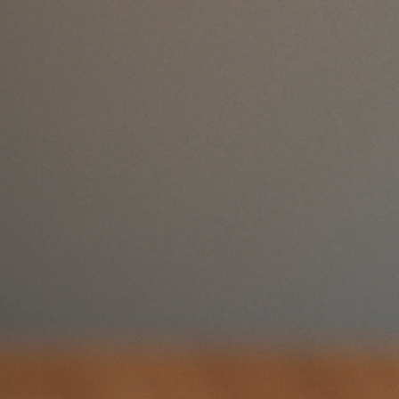
ing?
e web hosting? We highly
ost
. Powerful web and
uaranteed. Starting at
 Started Now