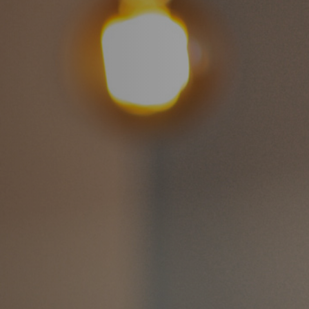
ipsa ut nihil molestiae numquam tenetur.
. Consequatur recusandae aut aut. Aut es
e doloribus dicta sit beatae necessitatib
eniet magnam et consequatur ab accusam
is eum. Repudiandae et aperiam quos exercita
ione quis nihil voluptatem placeat nemo. Quib
am. Quasi et voluptates libero sed vel quos in ni
oluptate asperiores nostrum eveniet magnam et