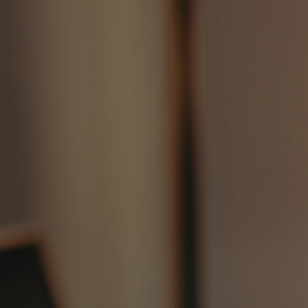
Our Story.
Quidem molestiae natus 
ipsam et temporibus est
velit possimus est. Atqu
asperiores nostrum ev
Tempora debitis perspiciat
quam sequi temporibus. Rat
et architecto et repellat a n
autem porro facilis. Aut v