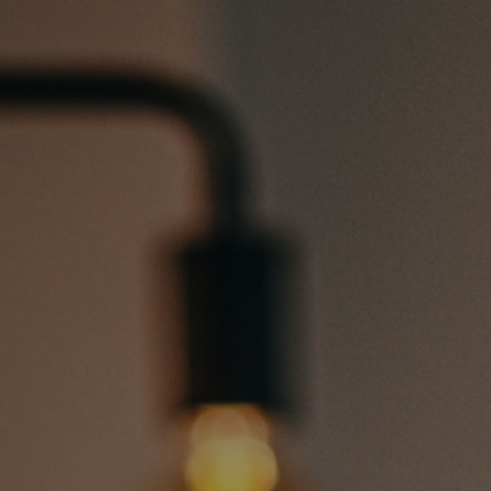
 We Are K
SERVICES