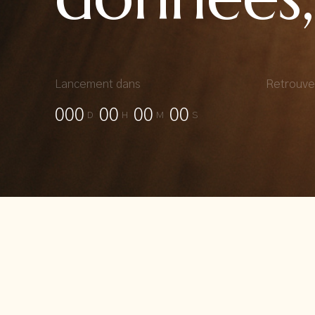
Lancement dans
Retrouve
000
00
00
00
D
H
M
S