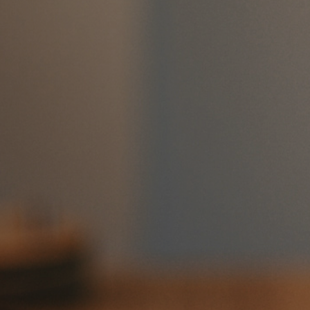
Need Web Host
tus praesentium. Ut
Need a great reliabl
 quia molestiae
recommend
DreamH
qui natus ut et.
Wordpress hosting. G
iatur ex repellendus.
$2.95 per month.
lorem magni
occaecati asperiores
Get
iunt ducimus quaerat